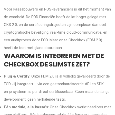
Voor kassabouwers en POS-leveranciers is dit hét moment van
de waarheid. De FOD Financiën heeft de lat hoger gelegd met
GKS 2.0, en de certificeringstrajecten zijn complexer dan ooit:
cryptografische beveiliging, real-time cloud-communicatie, en
een auditproces door FOD. Maar onze Checkbox (FDM 2.0)
heeft de test met glans doorstaan.
WAAROM IS INTEGREREN MET DE
CHECKBOX DE SLIMSTE ZET?
Plug & Certify
: Onze FDM 2.0 is al volledig gevalideerd door de
FOD. Jij integreert – via een gestandaardiseerde API en SDK –
en je systeem is
per direct
certificeerbaar. Geen maandenlange
development, geen herhalende tests.
Eén module, alle kassa’s
: Onze Checkbox werkt naadloos met
jouw platform . Eén hardwaremodule, één firmware, oneindige